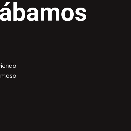
stábamos
viendo
ermoso