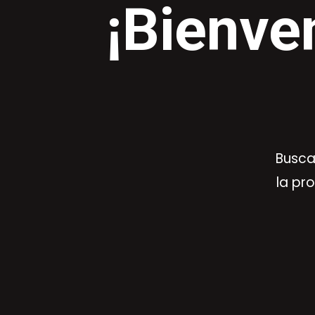
¡Bienve
Busca
la pr