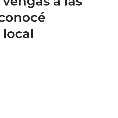
vengas a las
, conocé
 local